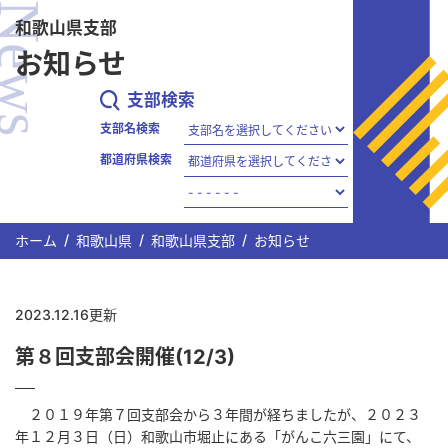
News
メインコンテンツまでスキップする
和歌山県支部
お知らせ
支部検索
支部名検索
都道府県検索
ホーム
和歌山県
和歌山県支部
お知らせ
2023.12.16更新
第８回支部会開催(12/3)
２０１９年第７回支部会から３年間が経ちましたが、２０２３
年１２月３日（日）和歌山市堀止にある「がんこ六三園」にて、